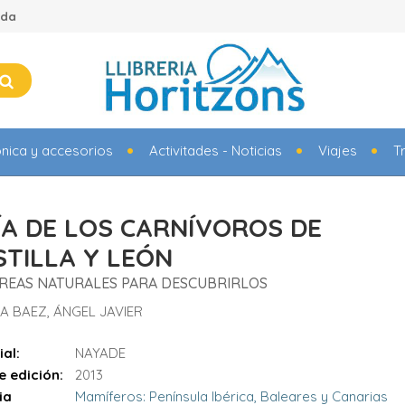
ada
ónica y accesorios
Activitades - Noticias
Viajes
T
ÍA DE LOS CARNÍVOROS DE
STILLA Y LEÓN
ÁREAS NATURALES PARA DESCUBRIRLOS
A BAEZ, ÁNGEL JAVIER
ial:
NAYADE
e edición:
2013
ia
Mamíferos: Península Ibérica, Baleares y Canarias