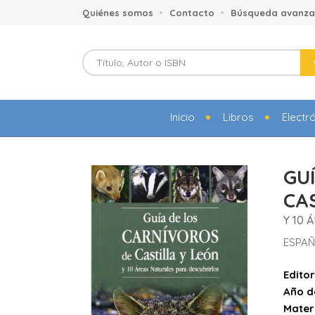
Quiénes somos
Contacto
Búsqueda avanz
Inicio
Libros
Electr
GU
CA
Y 10 
ESPAÑ
Editor
Año d
Mater