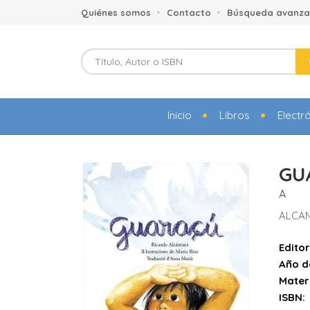
Quiénes somos
Contacto
Búsqueda avanz
Inicio
Libros
Electr
GU
A
ALCAN
Editor
Año d
Mater
ISBN: