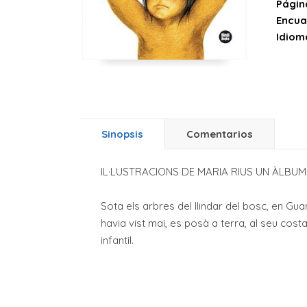
Págin
Encua
Idiom
Sinopsis
Comentarios
IL·LUSTRACIONS DE MARIA RIUS UN ÀLBUM
Sota els arbres del llindar del bosc, en Guar
havia vist mai, es posà a terra, al seu cost
infantil.