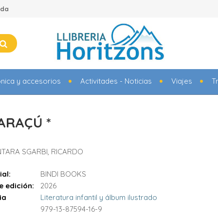
ada
ónica y accesorios
Activitades - Noticias
Viajes
T
ARAÇÚ *
TARA SGARBI, RICARDO
ial:
BINDI BOOKS
e edición:
2026
ia
Literatura infantil y álbum ilustrado
979-13-87594-16-9