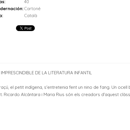
as:
40
dernación:
Cartoné
a:
Català
 IMPRESCINDIBLE DE LA LITERATURA INFANTIL
açú, el petit indígena, s'entretenia fent un nino de fang. Un ocell
at. Ricardo Alcántara i Maria Rius són els creadors d'aquest clàss