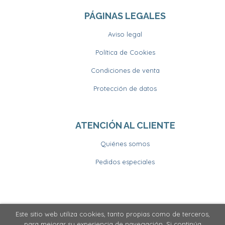
PÁGINAS LEGALES
Aviso legal
Política de Cookies
Condiciones de venta
Protección de datos
ATENCIÓN AL CLIENTE
Quiénes somos
Pedidos especiales
Este sitio web utiliza cookies, tanto propias como de terceros,
2026 ©
Llibrería Horitzons
. Todos los Derechos
para mejorar su experiencia de navegación. Si continúa