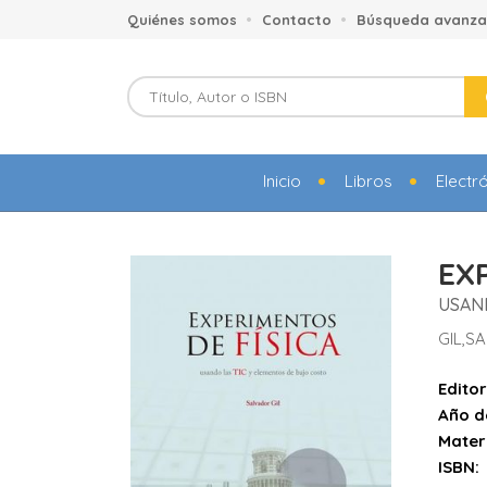
Quiénes somos
Contacto
Búsqueda avanz
Inicio
Libros
Electr
EXP
USAND
GIL,S
Editor
Año d
Mater
ISBN: