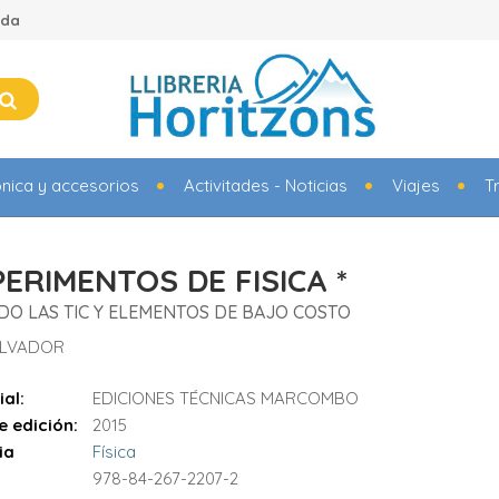
ada
ónica y accesorios
Activitades - Noticias
Viajes
T
ERIMENTOS DE FISICA *
O LAS TIC Y ELEMENTOS DE BAJO COSTO
ALVADOR
ial:
EDICIONES TÉCNICAS MARCOMBO
e edición:
2015
ia
Física
978-84-267-2207-2