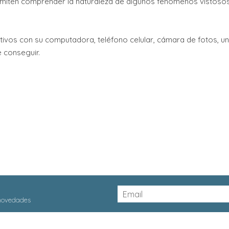
permiten comprender la naturaleza de algunos fenómenos vistosos
ivos con su computadora, teléfono celular, cámara de fotos, un 
 conseguir.
 novedades