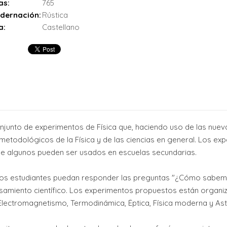
as:
765
dernación:
Rústica
a:
Castellano
conjunto de experimentos de Física que, haciendo uso de las nuev
metodológicos de la Física y de las ciencias en general. Los ex
nque algunos pueden ser usados en escuelas secundarias.
los estudiantes puedan responder las preguntas "¿Cómo sabem
 pensamiento científico. Los experimentos propuestos están orga
Electromagnetismo, Termodinámica, Ëptica, Física moderna y Astr