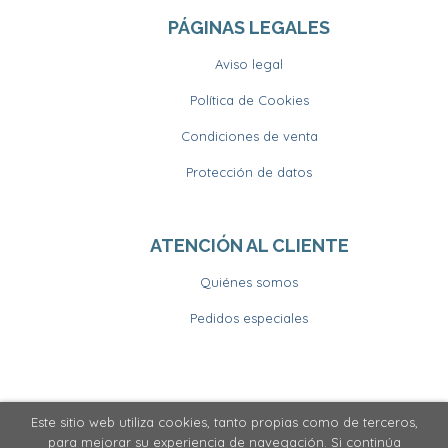
PÁGINAS LEGALES
Aviso legal
Política de Cookies
Condiciones de venta
Protección de datos
ATENCIÓN AL CLIENTE
Quiénes somos
Pedidos especiales
Este sitio web utiliza cookies, tanto propias como de terceros,
2026 ©
Llibrería Horitzons
. Todos los Derechos
para mejorar su experiencia de navegación. Si continúa
Reservados