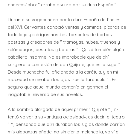
endecasílabo: " erraba oscuro por su dura España " .
Durante su vagabundeo por la dura España de finales
del XVI, Cervantes conoció ventas y caminos, pícaros de
toda laya y clérigos hostiles, farsantes de barbas
postizas y creadores de " tramoyas, nubes, truenos y
relámpagos, desafíos y batallas " . Quizá también algún
caba­llero insomne. No es improbable que de ahí
surgiera la confesión de don Quijote, que es la suya: "
Desde muchacho fui aficionado a la carátula, y en mi
mocedad se me iban los ojos tras la farándula " . Es
seguro que aquel mundo contenía en germen el
inagotable universo de sus novelas.
A la sombra alargada de aquel primer " Quijote " , in­
tentó volver a su «antigua ociosidad», es decir, al teatro.
" Y, pensando que aún duraban los siglos donde corrían
mis alabanzas añade, no sin cierta melancolía, volví a