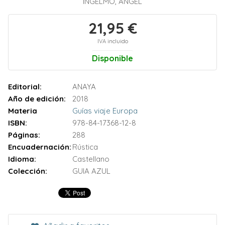
INGELMO, ÁNGEL
21,95 €
IVA incluido
Disponible
Editorial:
ANAYA
Año de edición:
2018
Materia
Guías viaje Europa
ISBN:
978-84-17368-12-8
Páginas:
288
Encuadernación:
Rústica
Idioma:
Castellano
Colección:
GUIA AZUL