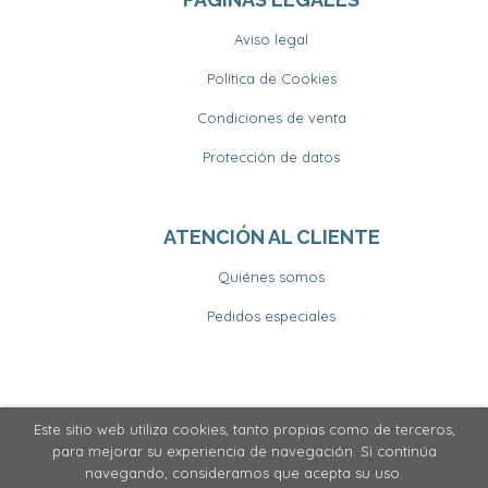
Aviso legal
Política de Cookies
Condiciones de venta
Protección de datos
ATENCIÓN AL CLIENTE
Quiénes somos
Pedidos especiales
Este sitio web utiliza cookies, tanto propias como de terceros,
2026 ©
Llibrería Horitzons
. Todos los Derechos
para mejorar su experiencia de navegación. Si continúa
Reservados
navegando, consideramos que acepta su uso.