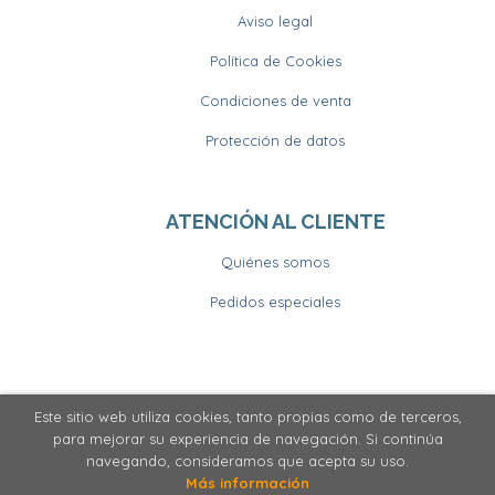
Aviso legal
Política de Cookies
Condiciones de venta
Protección de datos
ATENCIÓN AL CLIENTE
Quiénes somos
Pedidos especiales
Este sitio web utiliza cookies, tanto propias como de terceros,
2026 ©
Llibrería Horitzons
. Todos los Derechos
para mejorar su experiencia de navegación. Si continúa
Reservados
navegando, consideramos que acepta su uso.
Más información