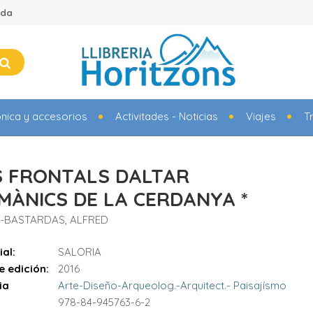
ada
ónica y accesorios
Activitades - Noticias
Viajes
T
S FRONTALS DALTAR
MÀNICS DE LA CERDANYA *
-BASTARDAS, ALFRED
ial:
SALORIA
e edición:
2016
ia
Arte-Diseño-Arqueolog.-Arquitect.- Paisajísmo
978-84-945763-6-2