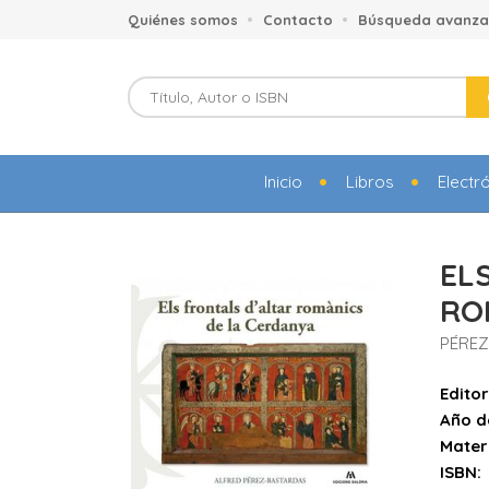
Quiénes somos
Contacto
Búsqueda avanz
Inicio
Libros
Electr
EL
RO
PÉREZ
Editor
Año d
Mater
ISBN: