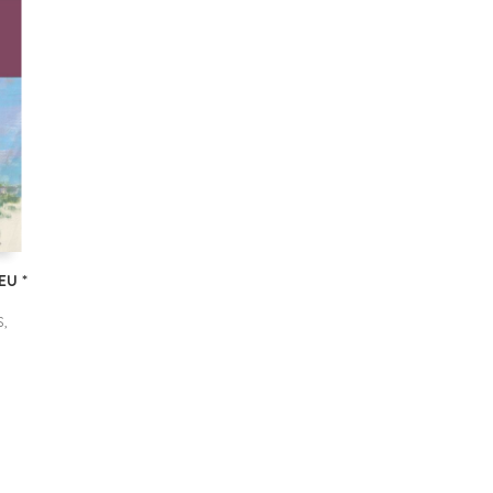
EU *
,