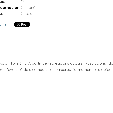
as:
120
dernación:
Cartoné
a:
Català
rtir
a. Un llibre únic. A partir de recreacions actuals, il·lustracions 
Ebre: l'evolució dels combats, les trinxeres, l'armament i els obje