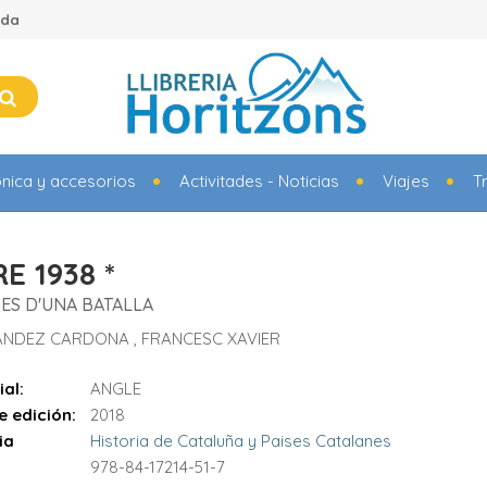
ada
ónica y accesorios
Activitades - Noticias
Viajes
T
E 1938 *
ES D'UNA BATALLA
NDEZ CARDONA , FRANCESC XAVIER
ial:
ANGLE
e edición:
2018
ia
Historia de Cataluña y Paises Catalanes
978-84-17214-51-7