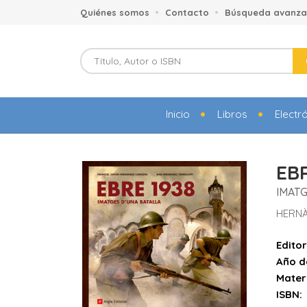
Quiénes somos
Contacto
Búsqueda avanz
Inicio
Libros
Electr
EBR
IMATG
HERNÀ
Editor
Año d
Mater
ISBN: