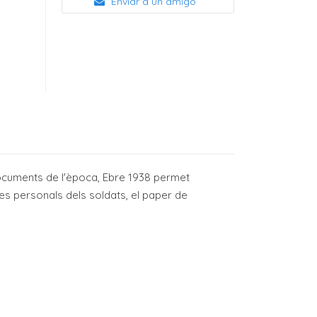
Enviar a un amigo
i documents de l'època, Ebre 1938 permet
ctes personals dels soldats, el paper de