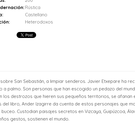
as:
200
dernación:
Rústica
a:
Castellano
ción:
Heterodoxos
 sobre San Sebastián, a limpiar senderos. Javier Etxepare ha re
mo a palmo. Son personas que han escogido un pedazo del mundo
n los destrozos que hieren sus pequeños territorios, se afanan e
los del libro, Ander Izagirre da cuenta de estos personajes que 
e buceo. Custodian paisajes secretos en Vizcaya, Guipúzcoa, Ál
eños gestos, sostienen el mundo.