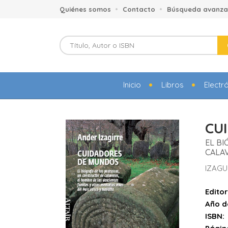
Quiénes somos
Contacto
Búsqueda avanz
Inicio
Libros
Electr
CU
EL B
CALAV
IZAGU
Editor
Año d
ISBN: