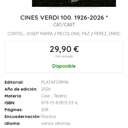
CINES VERDI 100. 1926-2026 *
CAT/CAST
CONTEL, JOSEP MARIA
RECOLONS, PAZ
PÉREZ, ENRIC
/
/
29,90 €
IVA incluido
Disponible
Editorial:
PLATAFORMA
Año de edición:
2026
Materia
Cine - Teatro
ISBN:
979-13-87813-53-6
Páginas:
208
Encuadernación:
Rústica
Idioma:
varios idiomas