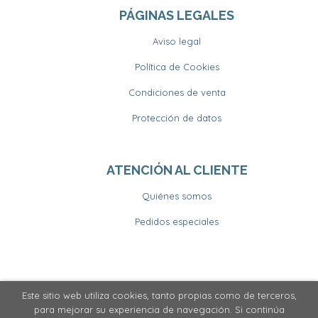
PÁGINAS LEGALES
Aviso legal
Política de Cookies
Condiciones de venta
Protección de datos
ATENCIÓN AL CLIENTE
Quiénes somos
Pedidos especiales
Este sitio web utiliza cookies, tanto propias como de terceros,
2026 ©
Llibrería Horitzons
. Todos los Derechos
para mejorar su experiencia de navegación. Si continúa
Reservados