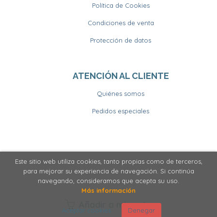
Política de Cookies
Condiciones de venta
Protección de datos
ATENCIÓN AL CLIENTE
Quiénes somos
Pedidos especiales
Este sitio web utiliza cookies, tanto propias como de terceros,
2026 ©
Llibrería Horitzons
. Todos los Derechos
para mejorar su experiencia de navegación. Si continúa
Reservados
navegando, consideramos que acepta su uso.
Más información
Añadir a mi cesta
Aceptar cookies
Denegar