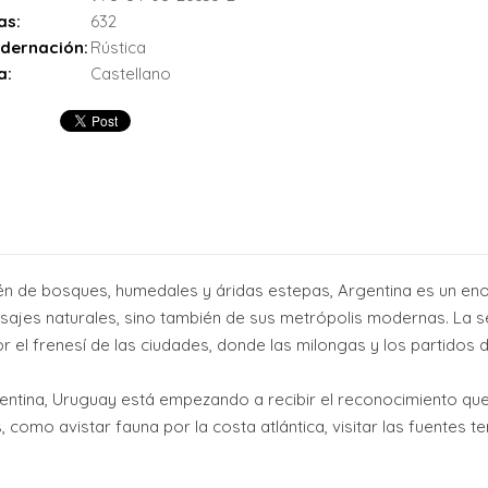
as:
632
dernación:
Rústica
a:
Castellano
én de bosques, humedales y áridas estepas, Argentina es un en
isajes naturales, sino también de sus metrópolis modernas. La s
or el frenesí de las ciudades, donde las milongas y los partidos d
entina, Uruguay está empezando a recibir el reconocimiento qu
, como avistar fauna por la costa atlántica, visitar las fuentes 