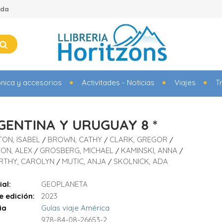
ada
ónica y accesorios
Activitades - Noticias
Viajes
T
GENTINA Y URUGUAY 8 *
TON, ISABEL
BROWN, CATHY
CLARK, GREGOR
/
/
/
ON, ALEX
GROSBERG, MICHAEL
KAMINSKI, ANNA
/
/
/
RTHY, CAROLYN
MUTIC, ANJA
SKOLNICK, ADA
/
/
ial:
GEOPLANETA
e edición:
2023
ia
Guías viaje América
978-84-08-26653-2