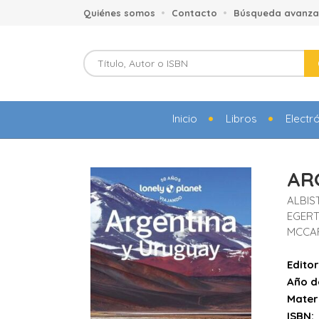
Quiénes somos
Contacto
Búsqueda avanz
Inicio
Libros
Electr
AR
ALBIS
EGERT
MCCA
Editor
Año d
Mater
ISBN: