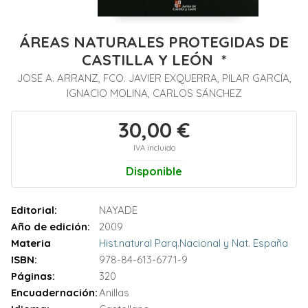
ÁREAS NATURALES PROTEGIDAS DE
CASTILLA Y LEÓN *
JOSÉ A. ARRANZ, FCO. JAVIER EXQUERRA, PILAR GARCÍA,
IGNACIO MOLINA, CARLOS SÁNCHEZ
30,00 €
IVA incluido
Disponible
Editorial:
NAYADE
Año de edición:
2009
Materia
Hist.natural Parq.Nacional y Nat. España
ISBN:
978-84-613-6771-9
Páginas:
320
Encuadernación:
Anillas