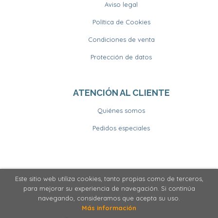
Aviso legal
Política de Cookies
Condiciones de venta
Protección de datos
ATENCIÓN AL CLIENTE
Quiénes somos
Pedidos especiales
Este sitio web utiliza cookies, tanto propias como de terceros,
2026 ©
Llibrería Horitzons
. Todos los Derechos
para mejorar su experiencia de navegación. Si continúa
Reservados
navegando, consideramos que acepta su uso.
Más información