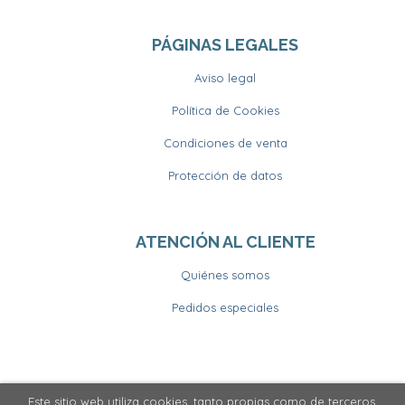
PÁGINAS LEGALES
Aviso legal
Política de Cookies
Condiciones de venta
Protección de datos
ATENCIÓN AL CLIENTE
Quiénes somos
Pedidos especiales
Este sitio web utiliza cookies, tanto propias como de terceros,
2026 ©
Llibrería Horitzons
. Todos los Derechos