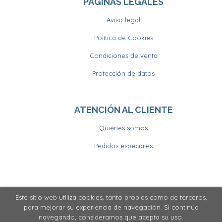
PÁGINAS LEGALES
Aviso legal
Política de Cookies
Condiciones de venta
Protección de datos
ATENCIÓN AL CLIENTE
Quiénes somos
Pedidos especiales
Este sitio web utiliza cookies, tanto propias como de terceros,
2026 ©
Llibrería Horitzons
. Todos los Derechos
para mejorar su experiencia de navegación. Si continúa
Reservados
navegando, consideramos que acepta su uso.