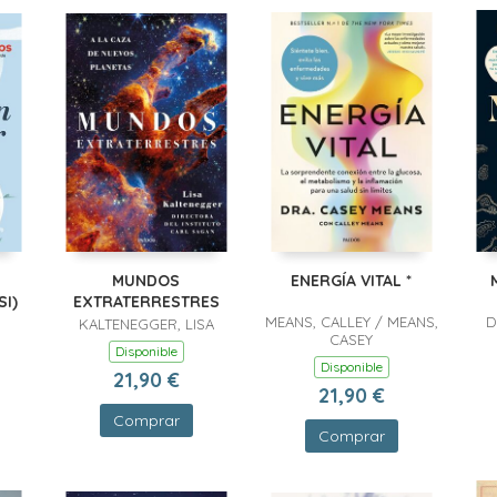
MUNDOS
ENERGÍA VITAL *
SI)
EXTRATERRESTRES
MEANS, CALLEY / MEANS,
D
KALTENEGGER, LISA
CASEY
Disponible
Disponible
21,90 €
21,90 €
Comprar
Comprar