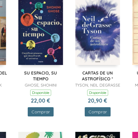
DEL
SU ESPACIO, SU
CARTAS DE UN
TIEMPO
ASTROFÍSICO *
K
GHOSE, SHOHINI
TYSON, NEIL DEGRASSE
M
Disponible
Disponible
22,00 €
20,90 €
Comprar
Comprar