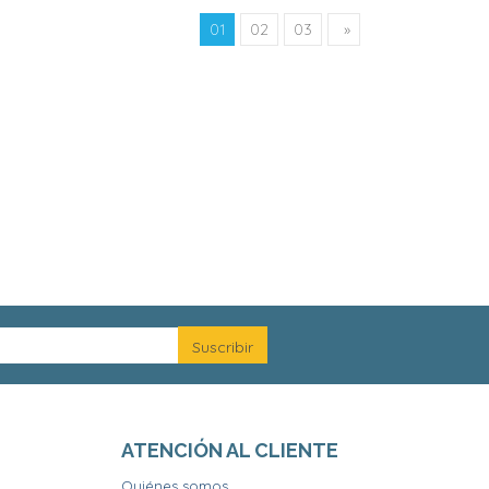
01
02
03
»
ATENCIÓN AL CLIENTE
Quiénes somos