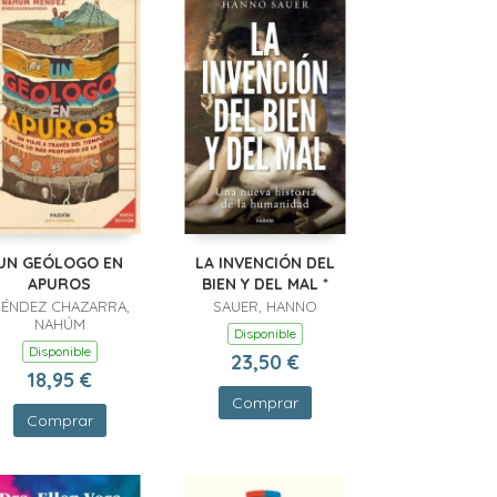
UN GEÓLOGO EN
LA INVENCIÓN DEL
APUROS
BIEN Y DEL MAL *
ÉNDEZ CHAZARRA,
SAUER, HANNO
NAHÚM
Disponible
Disponible
23,50 €
18,95 €
Comprar
Comprar