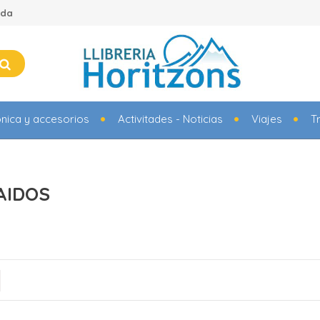
ada
ónica y accesorios
Activitades - Noticias
Viajes
T
PAIDOS