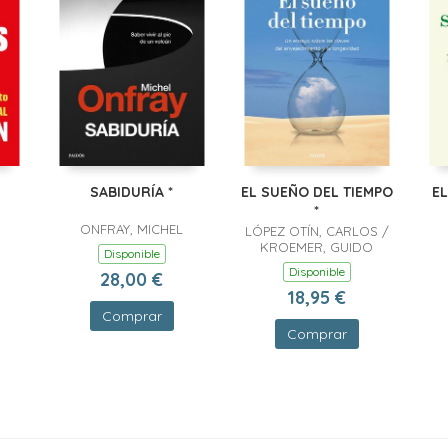
SABIDURÍA *
EL SUEÑO DEL TIEMPO
EL
*
ONFRAY, MICHEL
LÓPEZ OTÍN, CARLOS /
KROEMER, GUIDO
Disponible
Disponible
28,00 €
18,95 €
Comprar
Comprar