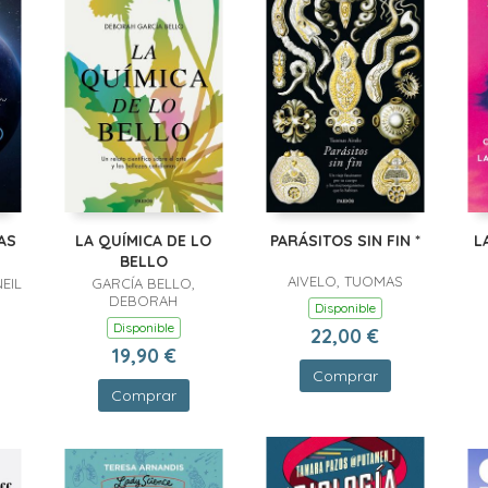
AS
LA QUÍMICA DE LO
PARÁSITOS SIN FIN *
L
BELLO
AIVELO, TUOMAS
EIL
GARCÍA BELLO,
DEBORAH
Disponible
Disponible
22,00 €
19,90 €
Comprar
Comprar