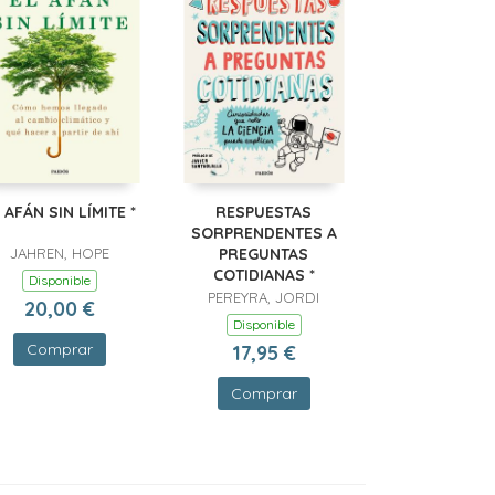
 AFÁN SIN LÍMITE *
RESPUESTAS
SORPRENDENTES A
JAHREN, HOPE
PREGUNTAS
COTIDIANAS *
Disponible
PEREYRA, JORDI
20,00 €
Disponible
Comprar
17,95 €
Comprar