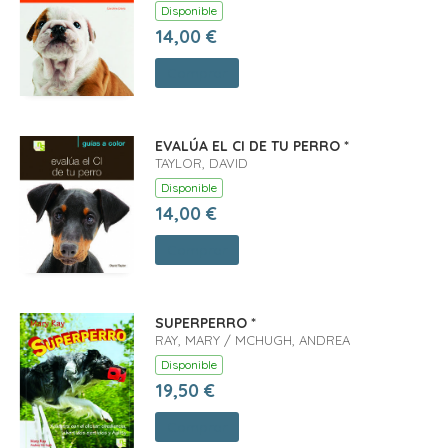
Disponible
14,00 €
Comprar
EVALÚA EL CI DE TU PERRO *
TAYLOR, DAVID
Disponible
14,00 €
Comprar
SUPERPERRO *
RAY, MARY / MCHUGH, ANDREA
Disponible
19,50 €
Comprar