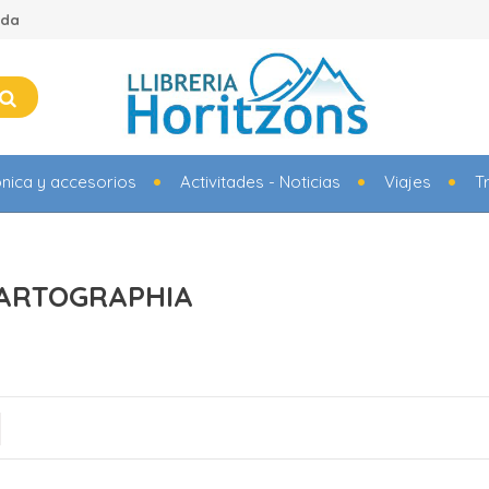
ada
ónica y accesorios
Activitades - Noticias
Viajes
T
 CARTOGRAPHIA