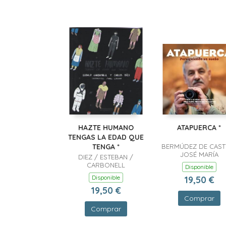
HAZTE HUMANO
ATAPUERCA *
TENGAS LA EDAD QUE
TENGA *
BERMÚDEZ DE CAST
JOSÉ MARÍA
DIEZ / ESTEBAN /
CARBONELL
Disponible
Disponible
19,50 €
19,50 €
Comprar
Comprar