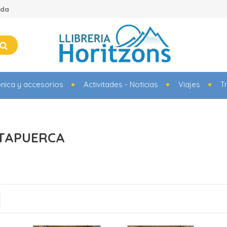
ada
ónica y accesorios
Activitades - Noticias
Viajes
T
 ATAPUERCA