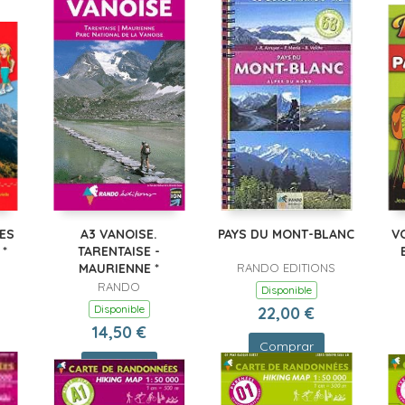
ES
A3 VANOISE.
PAYS DU MONT-BLANC
VO
*
TARENTAISE -
MAURIENNE *
RANDO EDITIONS
RANDO
Disponible
Disponible
22,00 €
14,50 €
Comprar
Comprar