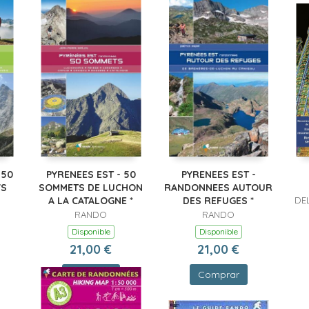
 50
PYRENEES EST - 50
PYRENEES EST -
YS
SOMMETS DE LUCHON
RANDONNEES AUTOUR
A LA CATALOGNE *
DES REFUGES *
DE
RANDO
RANDO
R
Disponible
Disponible
21,00 €
21,00 €
Comprar
Comprar