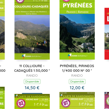
-
11 COLLIOURE -
PYRÉNÉES, PIRINEOS
000
CADAQUÉS 1:50,000 *
1/400 000 Nº 00 *
RANDO
RANDO
Disponible
Disponible
14,50 €
12,00 €
Comprar
Comprar