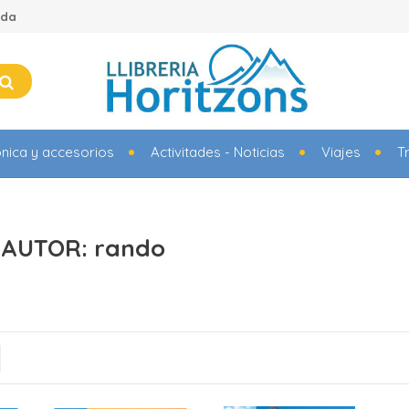
ada
ónica y accesorios
Activitades - Noticias
Viajes
T
 AUTOR: rando