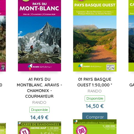
A1 PAYS DU
01 PAYS BASQUE
0
MONTBLANC. ARAVIS -
OUEST 1:50,000 *
G
CHAMONIX -
RANDO
COURMAYEUR
Disponible
RANDO
14,50 €
Disponible
14,49 €
Comprar
Comprar