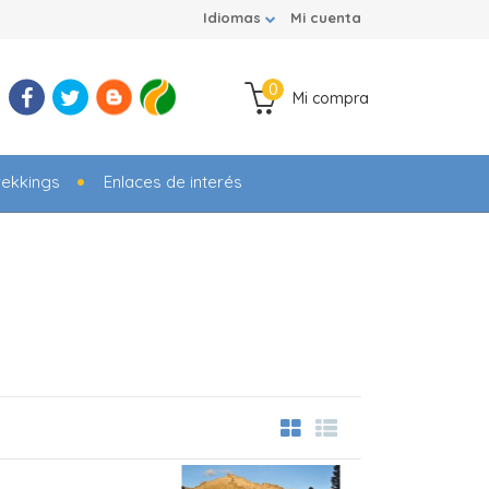
Idiomas
Mi cuenta
0
Mi compra
rekkings
Enlaces de interés