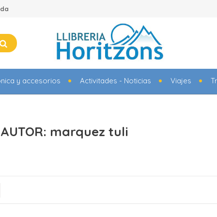
ada
ónica y accesorios
Activitades - Noticias
Viajes
T
AUTOR: marquez tuli