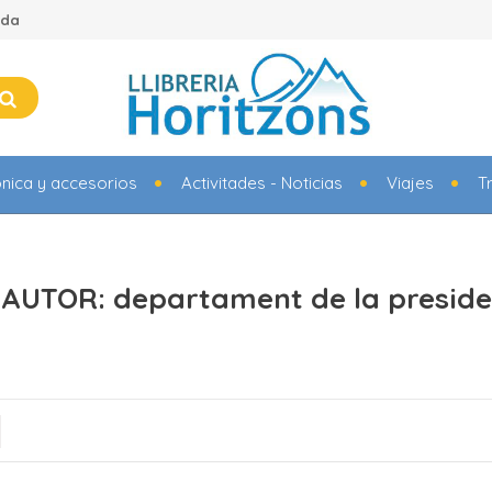
ada
ónica y accesorios
Activitades - Noticias
Viajes
T
AUTOR: departament de la preside