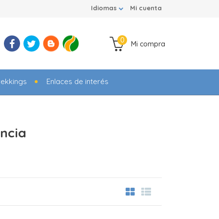
Idiomas
Mi cuenta
0
Mi compra
rekkings
Enlaces de interés
ncia