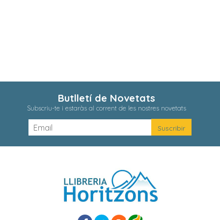
Butlletí de Novetats
Subscriu-te i estaràs al corrent de les nostres novetats