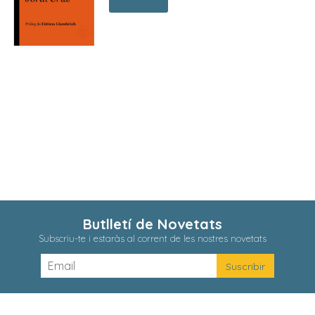
Comprar
Butlletí de Novetats
Subscriu-te i estaràs al corrent de les nostres novetats