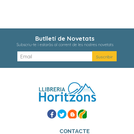
Butlletí de Novetats
Subscriu-te i estaràs al corrent de les nostres novetats
CONTACTE